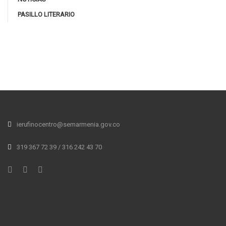
PASILLO LITERARIO
ierufinocentro@semarmenia.gov.co
319 367 72 39 / 316 242 43 70